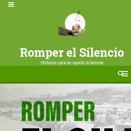
Pasar
al
contenido
principal
Romper el Silencio
Historias para no repetir la historia
facebook
twitter
linkedin
instagram